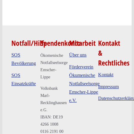
Notfall/Hilfe
Spendenkonto
Mitarbeit
Kontakt
&
SOS
Über uns
Ökomenische
Rechtliches
Notfallseelsorge
Bevölkerung
Förderverein
Emscher-
Kontakt
SOS
Ökumenische
Lippe
Einsatzkräfte
Notfallseelsorge
Impressum
Volksbank
Emscher-Lippe
Marl-
Datenschutzerklär
e.V.
Recklinghausen
e.G.
IBAN: DE19
4266 1008
0116 2191 00