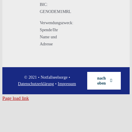
BIC:
GENODEM1MRL
Verwendungszweck:
Spende/Ihr
Name und
Adresse
© 2021 • Notfallseelsorge •
nach
oben
Datenschutzerklärung
•
Impressum
Page load link