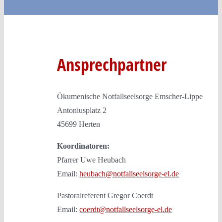
Mitarbei
Über un
Ansprechpartner
Intern
Ökumenische Notfallseelsorge Emscher-Lippe
Antoniusplatz 2
Kontak
45699 Herten
Koordinatoren:
Pfarrer Uwe Heubach
Email:
heubach@notfallseelsorge-el.de
Pastoralreferent Gregor Coerdt
Email:
coerdt@notfallseelsorge-el.de